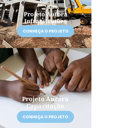
Projeto Aurora
Infraestrutura
CONHEÇA O PROJETO
Projeto Aurora
Capacitação
CONHEÇA O PROJETO